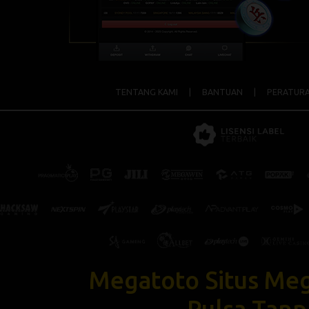
TENTANG KAMI
|
BANTUAN
|
PERATUR
Megatoto Situs Meg
Pulsa Tan