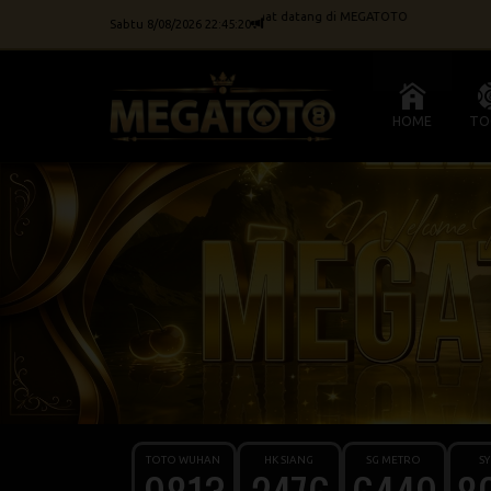
Selamat datang di MEGATOTO
S
Sabtu 8/08/2026 22:45:21
HOME
TO
TOTO WUHAN
HK SIANG
SG METRO
S