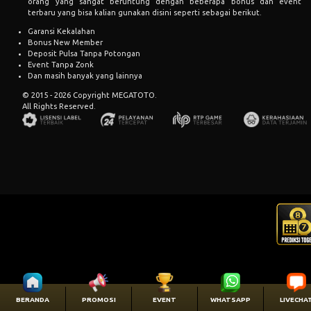
orang yang sangat beruntung dengan beberapa bonus dan event
terbaru yang bisa kalian gunakan disini seperti sebagai berikut.
Garansi Kekalahan
Bonus New Member
Deposit Pulsa Tanpa Potongan
Event Tanpa Zonk
Dan masih banyak yang lainnya
© 2015 - 2026 Copyright MEGATOTO.
All Rights Reserved.
BERANDA
PROMOSI
EVENT
WHATSAPP
LIVECHA