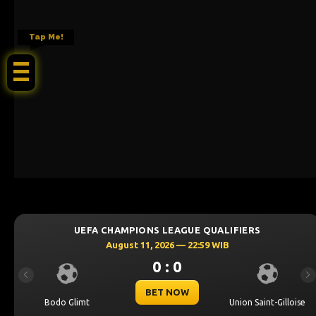
Tap Me!
mktob
A CHAMPIONS LEAGUE QUALIFIERS
UEFA 
August 11, 2026 — 22:59 WIB
0 : 0
Previous
Ne
BET NOW
Union Saint-Gilloise
Kairat Almaty (n)