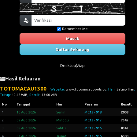
Remember Me
Masuk
Daftar Sekarang
Desktop
Wap
Hasil Keluaran
TOTOMACAU1300
Website:
www.totomacaupools.co
, Hari:
Setiap Hari
,
Tutup:
12:45 WIB
, Result:
13:00 WIB
No
Tanggal
Hari
Pasaran
Result
1
10 Aug 2026
Senin
MC13 - 918
2008
2
09 Aug 2026
Minggu
MC13 - 917
7545
3
08 Aug 2026
Sabtu
MC13 - 916
0342
4
07 Aug 2026
Jumat
MC13 - 915
6300