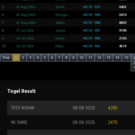
5
03 Aug 2026
Senin
MC19 - 910
0433
6
02 Aug 2026
Minggu
MC19 - 909
3674
7
01 Aug 2026
Sabtu
MC19 - 908
8639
8
31 Jul 2026
Jumat
MC19 - 907
9199
9
30 Jul 2026
Kamis
MC19 - 906
2130
10
29 Jul 2026
Rabu
MC19 - 905
4519
First
1
2
3
4
5
6
7
8
9
10
11
12
13
14
15
(
)
Togel Result
TOTO WUHAN
08-08-2026
4280
HK SIANG
08-08-2026
2476