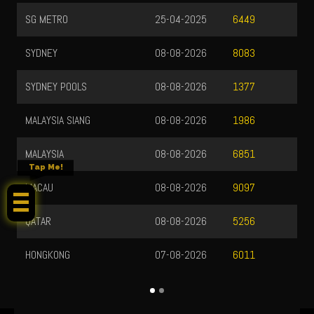
SG METRO
25-04-2025
6449
SYDNEY
08-08-2026
8083
SYDNEY POOLS
08-08-2026
1377
MALAYSIA SIANG
08-08-2026
1986
MALAYSIA
08-08-2026
6851
Tap Me!
MACAU
08-08-2026
9097
mktob
QATAR
08-08-2026
5256
HONGKONG
07-08-2026
6011