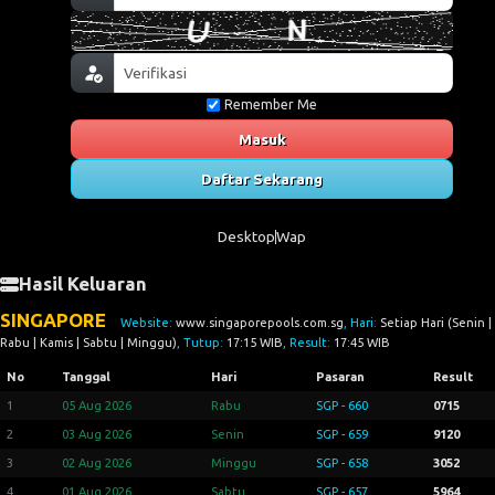
Remember Me
Masuk
Daftar Sekarang
Desktop
Wap
Hasil Keluaran
SINGAPORE
Website:
www.singaporepools.com.sg
, Hari:
Setiap Hari (Senin |
Rabu | Kamis | Sabtu | Minggu)
, Tutup:
17:15 WIB
, Result:
17:45 WIB
No
Tanggal
Hari
Pasaran
Result
1
05 Aug 2026
Rabu
SGP - 660
0715
2
03 Aug 2026
Senin
SGP - 659
9120
3
02 Aug 2026
Minggu
SGP - 658
3052
4
01 Aug 2026
Sabtu
SGP - 657
5964