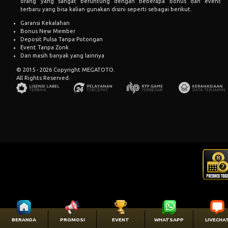
orang yang sangat beruntung dengan beberapa bonus dan event
terbaru yang bisa kalian gunakan disini seperti sebagai berikut.
Garansi Kekalahan
Bonus New Member
Deposit Pulsa Tanpa Potongan
Event Tanpa Zonk
Dan masih banyak yang lainnya
© 2015 - 2026 Copyright MEGATOTO.
All Rights Reserved.
BERANDA
PROMOSI
EVENT
WHATSAPP
LIVECHA