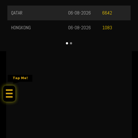
QATAR
06-08-2026
6642
HONGKONG
06-08-2026
1083
Tap Me!
mktob