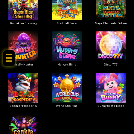
Ramakien Blessing
Football Fever
Maya: Elemental Totem
Tap Me!
mktob
Firefly Hunter
Hungry Slime
Disco 777
Boom of Prosperity
World Cup Final
Bunny to the Moon