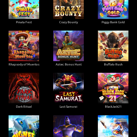
Pinata Fest
Crazy Bounty
Piggy Bank Gold
Rhapsody of Muertos
Aztec: Bonus Hunt
Buffalo Rush
Dark Ritual
Last Samurai
BlackJack21