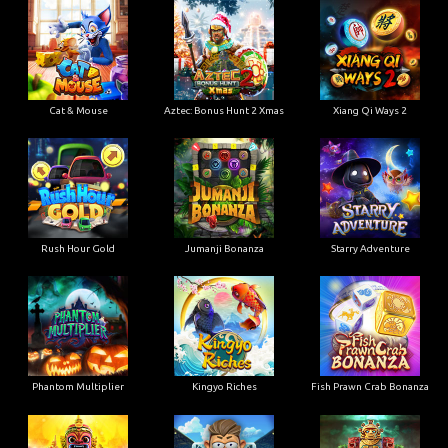
Cat & Mouse
Aztec: Bonus Hunt 2 Xmas
Xiang Qi Ways 2
Rush Hour Gold
Jumanji Bonanza
Starry Adventure
Phantom Multiplier
Kingyo Riches
Fish Prawn Crab Bonanza