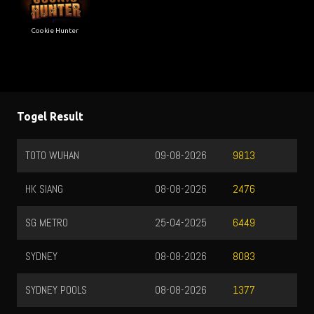
Cookie Hunter
Togel Result
SINGAPORE
08-08-2026
5102
TOTOMACAU0000
09-08-2026
5131
TOTOMACAU1300
08-08-2026
0342
TOTOMACAU1600
08-08-2026
2957
TOTOMACAU1900
08-08-2026
9031