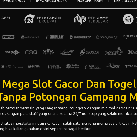
PERATURAN
|
INFORMASI BANK
|
HUBUNGI KAMI
|
KEBIJAKAN P
rror Mirror
Treasure Koi
The Dragon B
Wealth 
 Mega Slot Gacor Dan Togel
 Tanpa Potongan Gampang 
lah tempat bermain yang sangat menguntungkan dengan minimal deposit 10 rib
t 666 Deluxe
Hong Kong Flavor
Diamond Fr
 dukungan para staff yang online selama 24/7 nonstop yang selalu membantu k
 situs megatoto ini dan jika kalian salah satunya yang membaca artikel ini k
bisa kalian gunakan disini seperti sebagai berikut.