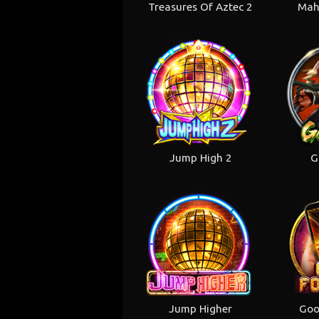
Treasures Of Aztec 2
Mah
Jump High 2
G
Jump Higher
Goo