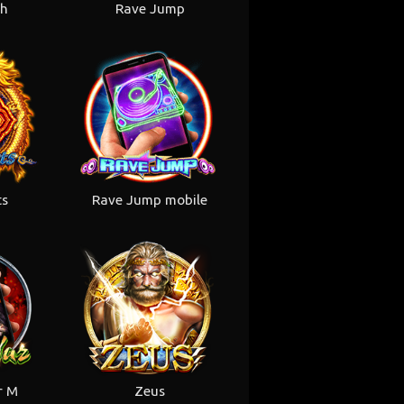
gh
Rave Jump
ts
Rave Jump mobile
r M
Zeus