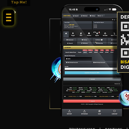
Tap Me!
mktob
Watah Master
Mahj
Go Fishing