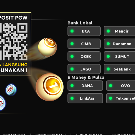
Bank Lokal
BCA
Mandiri
ong Rich Ways
Sung Wukong
Wild Disco N
CIMB
Danamon
OCBC
SUMUT
JAGO
SeaBank
E Money & Pulsa
DANA
OVO
LinkAja
Telkomse
Mafia
Hero of the 3
The Chicken 
Kingdoms - Cao Cao